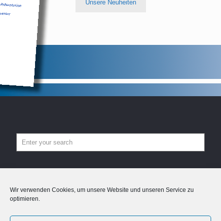
Unsere Neuheiten
Impressum
Datenschutzerklärung
EU Coockies
Wir verwenden Cookies, um unsere Website und unseren Service zu
optimieren.
© serino-photography.com