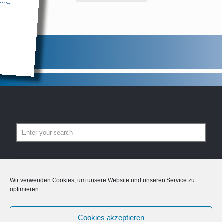
Impressum
Datenschutzerklärung
EU Coockies
Wir verwenden Cookies, um unsere Website und unseren Service zu
optimieren.
© serino-photography.com
Cookies akzeptieren